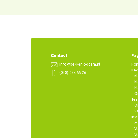
Contact
Pag
Ho
info@bekken-bodem.nl
Bek
(038) 454 55 26
Kl
Kl
Kl
O
Te
Op
V
Insc
M
Ve
Ve