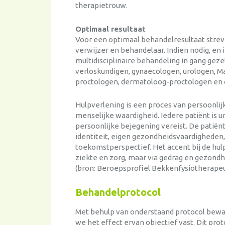
therapietrouw.
Optimaal resultaat
Voor een optimaal behandelresultaat strev
verwijzer en behandelaar. Indien nodig, en 
multidisciplinaire behandeling in gang ge
verloskundigen, gynaecologen, urologen, M
proctologen, dermatoloog-proctologen en
Hulpverlening is een proces van persoonli
menselijke waardigheid. Iedere patiënt is u
persoonlijke bejegening vereist. De patiën
identiteit, eigen gezondheidsvaardigheden,
toekomstperspectief. Het accent bij de hul
ziekte en zorg, maar via gedrag en gezondhe
(bron: Beroepsprofiel Bekkenfysiotherapeu
Behandelprotocol
Met behulp van onderstaand protocol bewa
we het effect ervan objectief vast. Dit pro