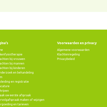
ina’s
Voorwaarden en privacy
me
Algemene voorwaarden
kenfysiotherapie
Klachtenregeling
achten bij vrouwen
Privacybeleid
achten bij mannen
achten bij kinderen
nderzoek en behandeling
am
leiding en registratie
acature
hrijven
aak uw eerste afspraak
rvolgafspraak maken of wijzigen
rgoeding en tarieven