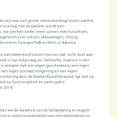
en wij naar een goede samenwerking tussen patiënt,
in overleg met de patiënt, wordt een
zet. We werken onder meer samen met huisartsen,
aagDarmLever-artsen, seksuologen, chirurg-
 docenten ZwangerFit® en Mom in Balance.
jke betrokkenheid tussen mensen dat recht doet aan
niek in zijn hulpvraag en -behoefte. Daarom is een
t is iemand met een eigen geschiedenis, een eigen
 een eigen (sociale) omgeving en een eigen
pverlening door de bekkenfysiotherapeut ligt niet op
id op functionaliteit en participatie.
t 2014)
ken we de kwaliteit van de behandeling en leggen
tocol is randvoorwaardelijk voor een doelmatige en