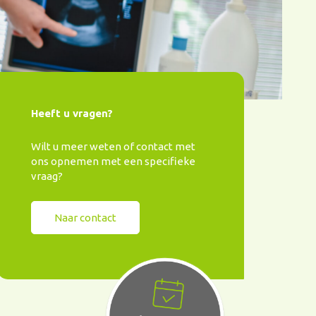
Heeft u vragen?
Wilt u meer weten of contact met
ons opnemen met een specifieke
vraag?
Naar contact