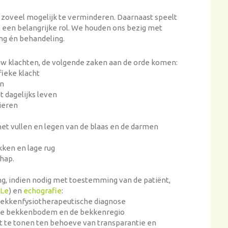
n zoveel mogelijk te verminderen. Daarnaast speelt
een belangrijke rol. We houden ons bezig met
ing én behandeling.
 uw klachten, de volgende zaken aan de orde komen:
fieke klacht
en
t dagelijks leven
ieren
 het vullen en legen van de blaas en de darmen
ekken en lage rug
chap.
g, indien nodig met toestemming van de patiënt,
Le
) en
echografie
:
 bekkenfysiotherapeutische diagnose
n de bekkenbodem en de bekkenregio
nt te tonen ten behoeve van transparantie en