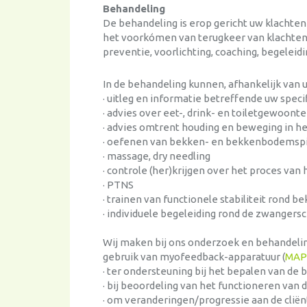
Behandeling
De behandeling is erop gericht uw klachte
het voorkómen van terugkeer van klachten 
preventie, voorlichting, coaching, begeleid
In de behandeling kunnen, afhankelijk van
· uitleg en informatie betreffende uw speci
· advies over eet-, drink- en toiletgewoont
· advies omtrent houding en beweging in he
· oefenen van bekken- en bekkenbodemsp
· massage, dry needling
· controle (her)krijgen over het proces van
· PTNS
· trainen van functionele stabiliteit rond b
· individuele begeleiding rond de zwangers
Wij maken bij ons onderzoek en behandelin
gebruik van myofeedback-apparatuur (
MAP
· ter ondersteuning bij het bepalen van de
· bij beoordeling van het functioneren va
· om veranderingen/progressie aan de clië